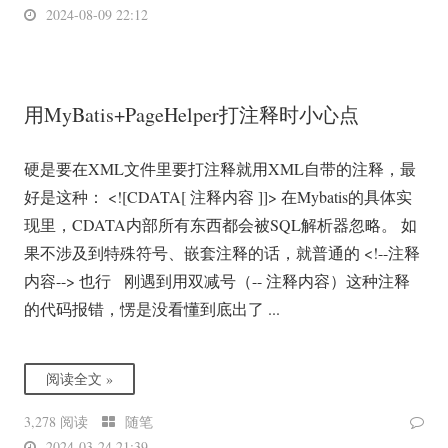
2024-08-09 22:12
用MyBatis+PageHelper打注释时小心点
硬是要在XML文件里要打注释就用XML自带的注释，最
好是这种： <![CDATA[ 注释内容 ]]> 在Mybatis的具体实
现里，CDATA内部所有东西都会被SQL解析器忽略。 如
果不涉及到特殊符号、嵌套注释的话，就普通的 <!--注释
内容--> 也行 刚遇到用双减号（-- 注释内容）这种注释
的代码报错，愣是没看懂到底出了 ...
阅读全文 »
3,278 阅读
随笔
2024-03-24 21:39