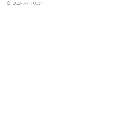
2023-09-14 00:27
从零开始的成都游记：到了天府之国就拿出真
本事！
8月底我在四川成都的探访算是一次有趣又无趣的旅程。
我想，我不是一个喜爱旅游的人，更有甚之的是，我并不
是一个能理解所谓“出门游玩”乐趣之人。在我看来，出去
玩乐只有与他人同行才能得到快乐，玩乐的路途不过是人
与人之间连接的桥梁，至于路途与目的本身，我并不在
乎。 而这次成都之行果然是印证了我的内心，我特地 ...
阅读全文 »