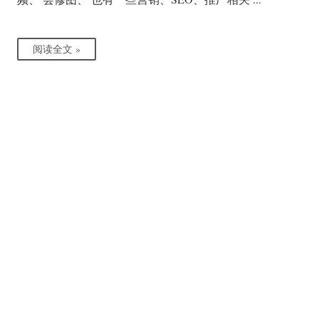
阅读全文 »
3,692 阅读
日志
4
2021-02-25 23:00
博客三周年了。 迟到的2020年年终总结, 挺有
意思的一年
回想今年， 感觉自己过得还挺充实。 算是在经历了短暂
的迷茫期之后又找到了目标。那就是继续打磨我自己的作
品、自己的产品， 让他能够帮助更多人。 之前因为有点
不爽还离了个职。 离职后才发现， 原来两年经验的我已