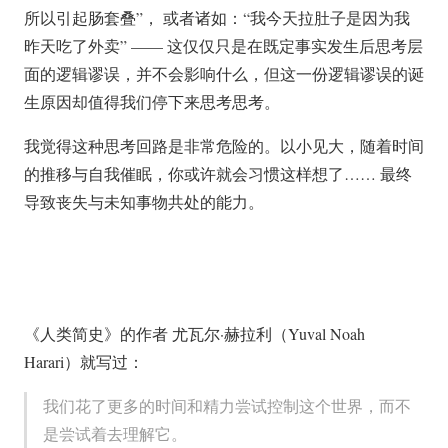
所以引起肠套叠”， 或者诸如：“我今天拉肚子是因为我
昨天吃了外卖” —— 这仅仅只是在既定事实发生后思考层
面的逻辑谬误，并不会影响什么，但这一份逻辑谬误的诞
生原因却值得我们停下来思考思考。
我觉得这种思考回路是非常危险的。以小见大，随着时间
的推移与自我催眠，你或许就会习惯这样想了…… 最终
导致丧失与未知事物共处的能力。
《人类简史》的作者 尤瓦尔·赫拉利（Yuval Noah
Harari）就写过：
我们花了更多的时间和精力尝试控制这个世界，而不
是尝试着去理解它。