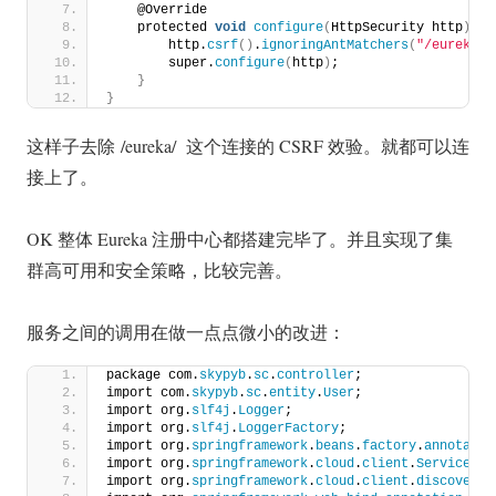
    @Override
    protected 
void
configure
(
HttpSecurity http
)
 th
        http.
csrf
()
.
ignoringAntMatchers
(
"/eureka/*
        super.
configure
(
http
)
;
}
}
这样子去除 /eureka/ 这个连接的 CSRF 效验。就都可以连
接上了。
OK 整体 Eureka 注册中心都搭建完毕了。并且实现了集
群高可用和安全策略，比较完善。
服务之间的调用在做一点点微小的改进：
package com.
skypyb
.
sc
.
controller
;
import com.
skypyb
.
sc
.
entity
.
User
;
import org.
slf4j
.
Logger
;
import org.
slf4j
.
LoggerFactory
;
import org.
springframework
.
beans
.
factory
.
annotatio
import org.
springframework
.
cloud
.
client
.
ServiceIns
import org.
springframework
.
cloud
.
client
.
discovery
.