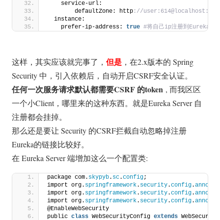
    service-url:
        defaultZone: http
://user:614@localhost:808
  instance:
    prefer-ip-address: 
true
 #将自己ip注册到Eureka Se
但是
这样，其实应该就完事了，
，在2.x版本的 Spring
Security 中，引入依赖后，自动开启CSRF安全认证。
任何一次服务请求默认都需要CSRF 的token
, 而我区区
一个小Client，哪里来的这种东西。就是Eureka Server 自
注册都会挂掉。
那么还是要让 Security 的CSRF拦截自动忽略掉注册
Eureka的链接比较好。
在 Eureka Server 端增加这么一个配置类:
package com.
skypyb
.
sc
.
config
;
import org.
springframework
.
security
.
config
.
annotat
import org.
springframework
.
security
.
config
.
annotat
import org.
springframework
.
security
.
config
.
annotat
@EnableWebSecurity
public 
class
 WebSecurityConfig 
extends
 WebSecurity