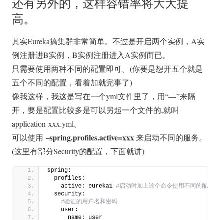
还有另外的，这样容错率将大大提
高。
其实Eureka搞集群非常简单。不过是开启两个实例，A实
例注册进B实例，B实例注册进入A实例而已。
只需要使用两种不同的配置即可。(你要是想开五个就是
五个不同的配置，看着加就完事了)
像我这样，我这是写在一个yml文件里了，用“—”来隔
开，要是配置比较多是可以另起一个文件的,就叫
application-xxx.yml。
–spring.profiles.active=xxx
可以使用
来启动不同的服务。
(这里有部分Security的配置，下面就讲)
spring:
  profiles:
    active: eureka1
 #启动时加上这个命令使用不同的配置 --spri
  security:
 #验证的用户名和密码
    user:
      name: user