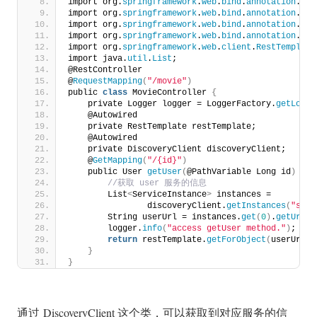
import org.
springframework
.
web
.
bind
.
annotation
.
Get
import org.
springframework
.
web
.
bind
.
annotation
.
Pat
import org.
springframework
.
web
.
bind
.
annotation
.
Req
import org.
springframework
.
web
.
bind
.
annotation
.
Res
import org.
springframework
.
web
.
client
.
RestTemplate
import java.
util
.
List
;
@RestController
@
RequestMapping
(
"/movie"
)
public 
class
 MovieController 
{
    private Logger logger = LoggerFactory.
getLogge
    @Autowired
    private RestTemplate restTemplate;
    @Autowired
    private DiscoveryClient discoveryClient;
    @
GetMapping
(
"/{id}"
)
    public User 
getUser
(
@PathVariable Long id
)
{
 //获取 user 服务的信息
        List
<
ServiceInstance
>
 instances =
                discoveryClient.
getInstances
(
"sc-d
        String userUrl = instances.
get
(
0
)
.
getUri
()
        logger.
info
(
"access getUser method."
)
;
return
 restTemplate.
getForObject
(
userUrl +
}
}
通过 DiscoveryClient 这个类，可以获取到对应服务的信