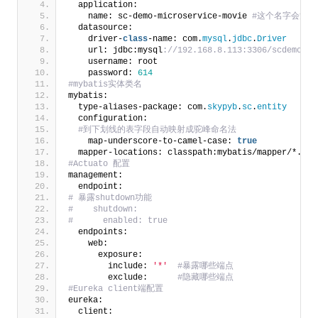
  application:
    name: sc-demo-microservice-movie
 #这个名字会注册到
  datasource:
    driver-
class
-name: com.
mysql
.
jdbc
.
Driver
    url: jdbc:mysql
://192.168.8.113:3306/scdemo?se
    username: root
    password: 
614
#mybatis实体类名
mybatis:
  type-aliases-package: com.
skypyb
.
sc
.
entity
  configuration:
 #到下划线的表字段自动映射成驼峰命名法
    map-underscore-to-camel-case: 
true
  mapper-locations: classpath:mybatis/mapper/*.xml
#Actuato 配置
management:
  endpoint:
# 暴露shutdown功能
#    shutdown:
#      enabled: true
  endpoints:
    web:
      exposure:
        include: 
'*'
 #暴露哪些端点
        exclude:     
 #隐藏哪些端点
#Eureka client端配置
eureka:
  client: