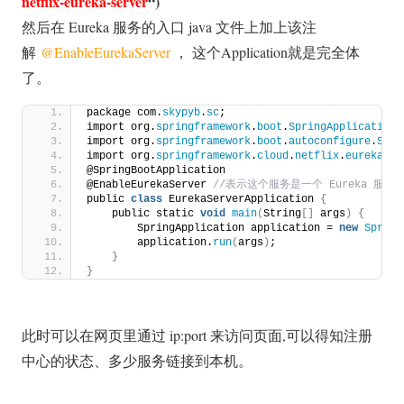
netflix-eureka-server
“)
然后在 Eureka 服务的入口 java 文件上加上该注
解
@EnableEurekaServer
， 这个Application就是完全体
了。
package com.
skypyb
.
sc
;
import org.
springframework
.
boot
.
SpringApplication
;
import org.
springframework
.
boot
.
autoconfigure
.
Spri
import org.
springframework
.
cloud
.
netflix
.
eureka
.
se
@SpringBootApplication
@EnableEurekaServer
 //表示这个服务是一个 Eureka 服务
public 
class
 EurekaServerApplication 
{
    public static 
void
main
(
String
[]
 args
)
{
        SpringApplication application = 
new
Spring
        application.
run
(
args
)
;
}
}
此时可以在网页里通过 ip:port 来访问页面,可以得知注册
中心的状态、多少服务链接到本机。