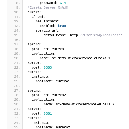
      password: 
614
#Eureka Server 端配置
eureka:
  client:
    healthcheck:
      enabled: 
true
    service-url:
        defaultZone: http
://user:614@localhost:808
---
spring:
  profiles: eureka1
  application:
      name: sc-demo-microservice-eureka_1
server:
  port: 
8080
eureka:
  instance:
    hostname: eureka1
---
spring:
  profiles: eureka2
  application:
        name: sc-demo-microservice-eureka_2
server:
  port: 
8081
eureka:
  instance:
    hostname: eureka2