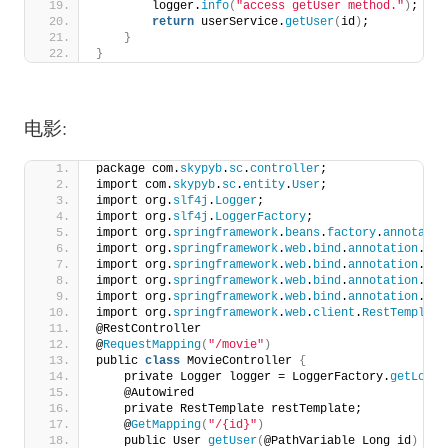
        logger.
info
(
"access getUser method."
)
;
return
 userService.
getUser
(
id
)
;
}
}
电影:
package com.
skypyb
.
sc
.
controller
;
import com.
skypyb
.
sc
.
entity
.
User
;
import org.
slf4j
.
Logger
;
import org.
slf4j
.
LoggerFactory
;
import org.
springframework
.
beans
.
factory
.
annotatio
import org.
springframework
.
web
.
bind
.
annotation
.
Get
import org.
springframework
.
web
.
bind
.
annotation
.
Pat
import org.
springframework
.
web
.
bind
.
annotation
.
Req
import org.
springframework
.
web
.
bind
.
annotation
.
Res
import org.
springframework
.
web
.
client
.
RestTemplate
@RestController
@
RequestMapping
(
"/movie"
)
public 
class
 MovieController 
{
    private Logger logger = LoggerFactory.
getLogge
    @Autowired
    private RestTemplate restTemplate;
    @
GetMapping
(
"/{id}"
)
    public User 
getUser
(
@PathVariable Long id
)
{