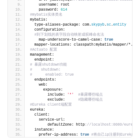
    username: root
    password: 
614
#mybatis实体类名
mybatis:
  type-aliases-package: com.
skypyb
.
sc
.
entity
  configuration:
 #到下划线的表字段自动映射成驼峰命名法
    map-underscore-to-camel-case: 
true
  mapper-locations: classpath:mybatis/mapper/*.xml
#Actuato 配置
management:
  endpoint:
# 暴露shutdown功能
#    shutdown:
#      enabled: true
  endpoints:
    web:
      exposure:
        include: 
'*'
 #暴露哪些端点
        exclude:     
 #隐藏哪些端点
#Eureka client端配置
eureka:
  client:
    service-url:
        defaultZone: http
://localhost:8080/eureka/
  instance:
    prefer-ip-address: 
true
 #将自己ip注册到Eureka Se