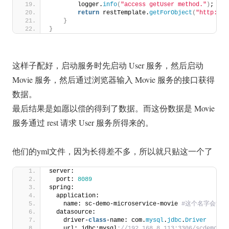
        logger.
info
(
"access getUser method."
)
;
return
 restTemplate.
getForObject
(
"http://l
}
}
这样子配好，启动服务时先启动 User 服务，然后启动
Movie 服务，然后通过浏览器输入 Movie 服务的接口获得
数据。
最后结果是如愿以偿的得到了数据。而这份数据是 Movie
服务通过 rest 请求 User 服务所得来的。
他们的yml文件，因为长得差不多，所以就只贴这一个了
server:
  port: 
8089
spring:
  application:
    name: sc-demo-microservice-movie
 #这个名字会注册到
  datasource:
    driver-
class
-name: com.
mysql
.
jdbc
.
Driver
    url: jdbc:mysql
://192.168.8.113:3306/scdemo?se