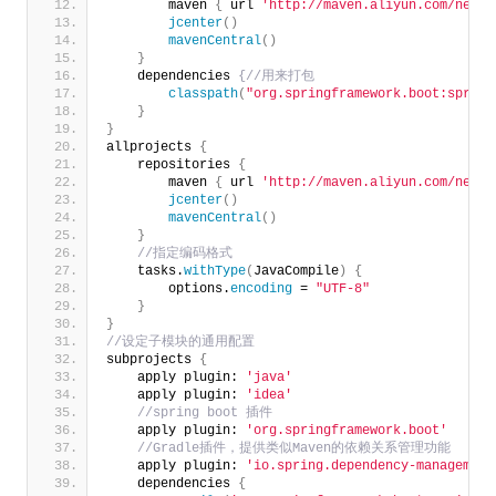
        maven 
{
 url 
'http://maven.aliyun.com/nexus
jcenter
()
mavenCentral
()
}
    dependencies 
{//用来打包
classpath
(
"org.springframework.boot:spring
}
}
allprojects 
{
    repositories 
{
        maven 
{
 url 
'http://maven.aliyun.com/nexus
jcenter
()
mavenCentral
()
}
 //指定编码格式
    tasks.
withType
(
JavaCompile
)
{
        options.
encoding
 = 
"UTF-8"
}
}
//设定子模块的通用配置
subprojects 
{
    apply plugin: 
'java'
    apply plugin: 
'idea'
 //spring boot 插件
    apply plugin: 
'org.springframework.boot'
 //Gradle插件，提供类似Maven的依赖关系管理功能
    apply plugin: 
'io.spring.dependency-management
    dependencies 
{