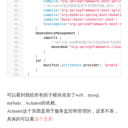
compile
(
'org.springframework.boot:spring-b
 //Actuator提供服务监控与管理的功能,路径: /actua
compile
(
'org.springframework.boot:spring-b
compile
(
'org.mybatis.spring.boot:mybatis-s
compile
(
'mysql:mysql-connector-java'
)
testCompile
(
'org.springframework.boot:spri
}
    dependencyManagement 
{
        imports 
{
 //spring bom帮助我们在不指定版本号的情况
            mavenBom 
"org.springframework.cloud:sp
}
}
    jar 
{
        manifest.
attributes
 provider: 
'gradle'
}
}
可以看到我给所有的子模块添加了web、mysql、
mybatis、Actuator的依赖。
Actuator这个东西是用于服务监控和管理的，这里不表，
具体的可以看
这个文章