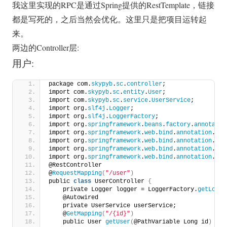
我这里实现的RPC是通过Spring提供的RestTemplate，链接
都是写死的，之后当然会优化。这里只是把项目运转起
来。
两边的Controller层:
用户:
package com.
skypyb
.
sc
.
controller
;
import com.
skypyb
.
sc
.
entity
.
User
;
import com.
skypyb
.
sc
.
service
.
UserService
;
import org.
slf4j
.
Logger
;
import org.
slf4j
.
LoggerFactory
;
import org.
springframework
.
beans
.
factory
.
annotatio
import org.
springframework
.
web
.
bind
.
annotation
.
Get
import org.
springframework
.
web
.
bind
.
annotation
.
Pat
import org.
springframework
.
web
.
bind
.
annotation
.
Req
import org.
springframework
.
web
.
bind
.
annotation
.
Res
@RestController
@
RequestMapping
(
"/user"
)
public 
class
 UserController 
{
    private Logger logger = LoggerFactory.
getLogge
    @Autowired
    private UserService userService;
    @
GetMapping
(
"/{id}"
)
    public User 
getUser
(
@PathVariable Long id
)
{