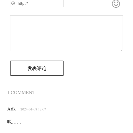
1 COMMENT
Arik
2024-01-08 12:07
呃……