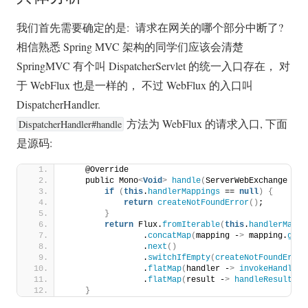
我们首先需要确定的是: 请求在网关的哪个部分中断了?
相信熟悉 Spring MVC 架构的同学们应该会清楚
SpringMVC 有个叫 DispatcherServlet 的统一入口存在， 对
于 WebFlux 也是一样的， 不过 WebFlux 的入口叫
DispatcherHandler.
方法为 WebFlux 的请求入口, 下面
DispatcherHandler#handle
是源码:
    @Override
    public Mono
<
Void
>
handle
(
ServerWebExchange exc
if
(
this
.
handlerMappings
 == 
null
)
{
return
createNotFoundError
()
;
}
return
 Flux.
fromIterable
(
this
.
handlerMappi
                .
concatMap
(
mapping -
>
 mapping.
getH
                .
next
()
                .
switchIfEmpty
(
createNotFoundError
                .
flatMap
(
handler -
>
invokeHandler
(
                .
flatMap
(
result -
>
handleResult
(
ex
}