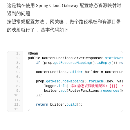
这是我在使用 Spring Cloud Gateway 配置静态资源映射时
遇到的问题
按照常规配置方法， 网关嘛， 做个路径模板和资源目录
的映射就行了， 基本代码如下:
@Bean
public RouterFunction
<
ServerResponse
>
staticResour
if
(
prop.
getResourceMapping
()
.
isEmpty
())
retur
    RouterFunctions.
Builder
 builder = RouterFuncti
    prop.
getResourceMapping
()
.
forEach
((
key, value
)
        logger.
info
(
"添加静态资源映射配置: [{}] -> [{
        builder.
add
(
RouterFunctions.
resources
(
key,
})
;
return
 builder.
build
()
;
}