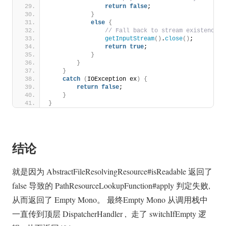
return
false
;
}
else
{
 // Fall back to stream existence: 
getInputStream
()
.
close
()
;
return
true
;
}
}
}
catch
(
IOException ex
)
{
return
false
;
}
}
结论
就是因为 AbstractFileResolvingResource#isReadable 返回了
false 导致的 PathResourceLookupFunction#apply 判定失败,
从而返回了 Empty Mono。 最终Empty Mono 从调用栈中
一直传到顶层 DispatcherHandler , 走了 switchIfEmpty 逻