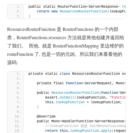
public static RouterFunction
<
ServerResponse
>
resou
return
new
ResourcesRouterFunction
(
lookupFunct
}
ResourcesRouterFunction 是 RouterFunctions 的一个内部
类，RouterFunctions.resources 方法就是将他创建并返回给
了我们。 而他, 就是 RouterFunctionMapping 里边维护的
routeFunction 了, 也是一切的元凶。所以我们来看看他的
源码:
private static 
class
 ResourcesRouterFunction 
exten
    private final 
Function
<
ServerRequest, Mono
<
Res
    public 
ResourcesRouterFunction
(
Function
<
Server
        Assert.
notNull
(
lookupFunction, 
"Function m
this
.
lookupFunction
 = lookupFunction;
}
    @Override
    public Mono
<
HandlerFunction
<
ServerResponse
>>
r
 //lookupFunction 就是 PathResourceLookupFun
return
this
.
lookupFunction
.
apply
(
request
)
.