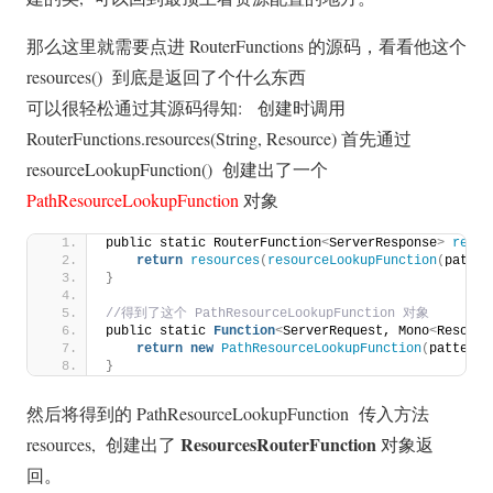
那么这里就需要点进 RouterFunctions 的源码，看看他这个
resources() 到底是返回了个什么东西
可以很轻松通过其源码得知: 创建时调用
RouterFunctions.resources(String, Resource) 首先通过
resourceLookupFunction() 创建出了一个
PathResourceLookupFunction
对象
public static RouterFunction
<
ServerResponse
>
resou
return
resources
(
resourceLookupFunction
(
patter
}
//得到了这个 PathResourceLookupFunction 对象
public static 
Function
<
ServerRequest, Mono
<
Resourc
return
new
PathResourceLookupFunction
(
pattern,
}
然后将得到的 PathResourceLookupFunction 传入方法
ResourcesRouterFunction
resources, 创建出了
对象返
回。