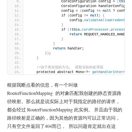
                CorsConfiguration config = 
(
this
.
c
                CorsConfiguration handlerConfig = 
                config = 
(
config != 
null
 ? config.
if
(
config != 
null
)
{
                    config.
validateAllowCredential
}
if
(
!
this
.
corsProcessor
.
process
(
co
return
 REQUEST_HANDLED_HANDLER
}
}
return
 handler;
})
;
}
 //由子类实现的方法,  获取实际的处理器
    protected abstract Mono
<
?
>
getHandlerInternal
(
根据我断点看的信息，有一个叫做
RouterFunctionMapping 的对象匹配我创建的静态资源路
径映射。那么就是说实际上对于我指定的路径的请求，
都会经过 RouterFunctionMapping 此实例。 并且由于我的
路径映射是正确的，因为其他的资源均可以正常访问，
只有空文件返回了404而已， 所以问题肯定就出在这