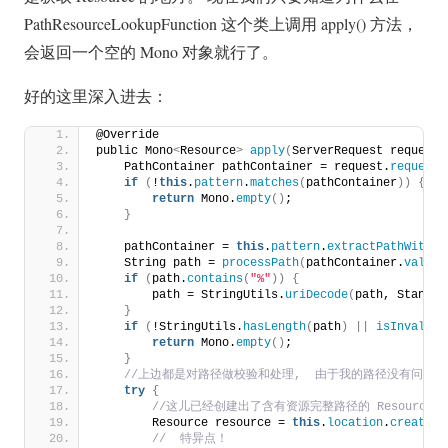
PathResourceLookupFunction 这个类上调用 apply() 方法，
会返回一个空的 Mono 对象就行了。
好的这里深入进去：
@Override
public Mono
<
Resource
>
apply
(
ServerRequest request
)
    PathContainer pathContainer = request.
requestP
if
(
!
this
.
pattern
.
matches
(
pathContainer
))
{
return
 Mono.
empty
()
;
}
    pathContainer = 
this
.
pattern
.
extractPathWithin
    String path = 
processPath
(
pathContainer.
value
(
if
(
path.
contains
(
"%"
))
{
        path = StringUtils.
uriDecode
(
path, Standar
}
if
(
!StringUtils.
hasLength
(
path
)
||
isInvalidP
return
 Mono.
empty
()
;
}
 //上边都是对路径做校验和处理,  由于我的路径没有问题
try
{
 //这儿已经创建出了含有资源完整路径的 Resource 
        Resource resource = 
this
.
location
.
createRe
 //  特异点！