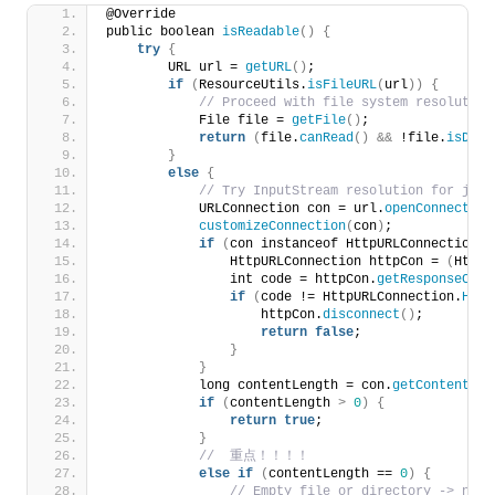
@Override
public boolean 
isReadable
()
{
try
{
        URL url = 
getURL
()
;
if
(
ResourceUtils.
isFileURL
(
url
))
{
 // Proceed with file system resolution
            File file = 
getFile
()
;
return
(
file.
canRead
()
&&
 !file.
isDire
}
else
{
 // Try InputStream resolution for jar 
            URLConnection con = url.
openConnection
customizeConnection
(
con
)
;
if
(
con instanceof HttpURLConnection
)
                HttpURLConnection httpCon = 
(
HttpU
                int code = httpCon.
getResponseCode
if
(
code != HttpURLConnection.
HTTP
                    httpCon.
disconnect
()
;
return
false
;
}
}
            long contentLength = con.
getContentLen
if
(
contentLength 
>
0
)
{
return
true
;
}
 //  重点！！！！
else
if
(
contentLength == 
0
)
{
 // Empty file or directory -> not 