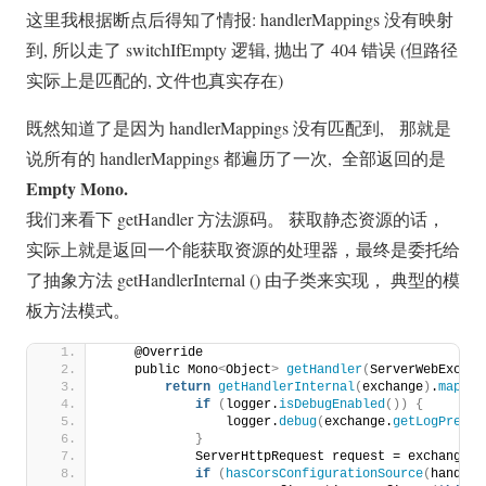
这里我根据断点后得知了情报: handlerMappings 没有映射
到, 所以走了 switchIfEmpty 逻辑, 抛出了 404 错误 (但路径
实际上是匹配的, 文件也真实存在)
既然知道了是因为 handlerMappings 没有匹配到, 那就是
说所有的 handlerMappings 都遍历了一次, 全部返回的是
Empty Mono.
我们来看下 getHandler 方法源码。 获取静态资源的话，
实际上就是返回一个能获取资源的处理器，最终是委托给
了抽象方法 getHandlerInternal () 由子类来实现， 典型的模
板方法模式。
    @Override
    public Mono
<
Object
>
getHandler
(
ServerWebExchan
return
getHandlerInternal
(
exchange
)
.
map
(
ha
if
(
logger.
isDebugEnabled
())
{
                logger.
debug
(
exchange.
getLogPrefix
}
            ServerHttpRequest request = exchange.
g
if
(
hasCorsConfigurationSource
(
handler