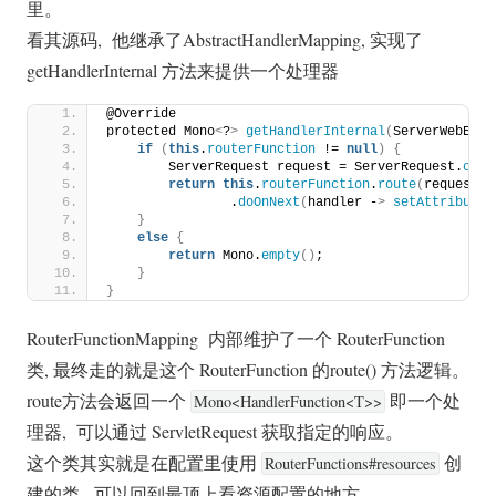
里。
看其源码, 他继承了AbstractHandlerMapping, 实现了
getHandlerInternal 方法来提供一个处理器
@Override
protected Mono
<
?
>
getHandlerInternal
(
ServerWebExch
if
(
this
.
routerFunction
 != 
null
)
{
        ServerRequest request = ServerRequest.
crea
return
this
.
routerFunction
.
route
(
request
)
                .
doOnNext
(
handler -
>
setAttributes
}
else
{
return
 Mono.
empty
()
;
}
}
RouterFunctionMapping 内部维护了一个 RouterFunction
类, 最终走的就是这个 RouterFunction 的route() 方法逻辑。
route方法会返回一个
即一个处
Mono<HandlerFunction<T>>
理器, 可以通过 ServletRequest 获取指定的响应。
这个类其实就是在配置里使用
创
RouterFunctions#resources
建的类, 可以回到最顶上看资源配置的地方。