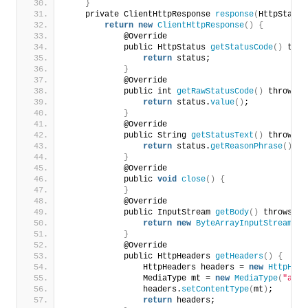
}
    private ClientHttpResponse 
response
(
HttpStatus
return
new
ClientHttpResponse
()
{
            @Override
            public HttpStatus 
getStatusCode
()
 thro
return
 status;
}
            @Override
            public int 
getRawStatusCode
()
 throws I
return
 status.
value
()
;
}
            @Override
            public String 
getStatusText
()
 throws I
return
 status.
getReasonPhrase
()
;
}
            @Override
            public 
void
close
()
{
}
            @Override
            public InputStream 
getBody
()
 throws IO
return
new
ByteArrayInputStream
(
"
}
            @Override
            public HttpHeaders 
getHeaders
()
{
                HttpHeaders headers = 
new
HttpHead
                MediaType mt = 
new
MediaType
(
"appl
                headers.
setContentType
(
mt
)
;
return
 headers;