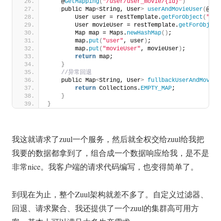
    @
GetMapping
(
"/user/user_movie/{id}"
)
    public Map
<
String, User
>
userAndMovieUser
(
@Pat
        User user = restTemplate.
getForObject
(
"htt
        User movieUser = restTemplate.
getForObject
        Map map = Maps.
newHashMap
()
;
        map.
put
(
"user"
, user
)
;
        map.
put
(
"movieUser"
, movieUser
)
;
return
 map;
}
 //异常回退
    public Map
<
String, User
>
fullbackUserAndMovieU
return
 Collections.
EMPTY_MAP
;
}
}
我这就请求了zuul一个服务，然后就全权交给zuul给我把
我要的数据都拿到了，组合成一个数据响应给我，是不是
非常nice。我客户端的请求代码编写，也变得简单了。
到现在为止，整个Zuul架构就差不多了。自定义过滤器、
回退、请求聚合、我还提供了一个zuul的集群高可用方