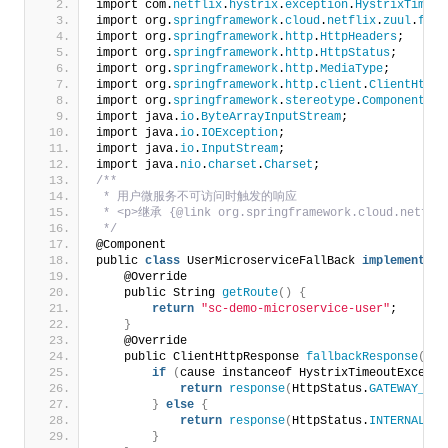
import com.
netflix
.
hystrix
.
exception
.
HystrixTimeou
import org.
springframework
.
cloud
.
netflix
.
zuul
.
filt
import org.
springframework
.
http
.
HttpHeaders
;
import org.
springframework
.
http
.
HttpStatus
;
import org.
springframework
.
http
.
MediaType
;
import org.
springframework
.
http
.
client
.
ClientHttpR
import org.
springframework
.
stereotype
.
Component
;
import java.
io
.
ByteArrayInputStream
;
import java.
io
.
IOException
;
import java.
io
.
InputStream
;
import java.
nio
.
charset
.
Charset
;
/**
 * 用户微服务不可访问时触发的响应
 * <p>继承 {@link org.springframework.cloud.netfl
 */
@Component
public 
class
 UserMicroserviceFallBack 
implements
 F
    @Override
    public String 
getRoute
()
{
return
"sc-demo-microservice-user"
;
}
    @Override
    public ClientHttpResponse 
fallbackResponse
(
Str
if
(
cause instanceof HystrixTimeoutExcepti
return
response
(
HttpStatus.
GATEWAY_TIM
}
else
{
return
response
(
HttpStatus.
INTERNAL_SE
}