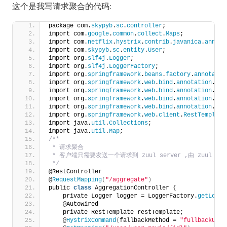
这个是我写请求聚合的代码:
package com.
skypyb
.
sc
.
controller
;
import com.
google
.
common
.
collect
.
Maps
;
import com.
netflix
.
hystrix
.
contrib
.
javanica
.
annota
import com.
skypyb
.
sc
.
entity
.
User
;
import org.
slf4j
.
Logger
;
import org.
slf4j
.
LoggerFactory
;
import org.
springframework
.
beans
.
factory
.
annotatio
import org.
springframework
.
web
.
bind
.
annotation
.
Get
import org.
springframework
.
web
.
bind
.
annotation
.
Pat
import org.
springframework
.
web
.
bind
.
annotation
.
Req
import org.
springframework
.
web
.
bind
.
annotation
.
Res
import org.
springframework
.
web
.
client
.
RestTemplate
import java.
util
.
Collections
;
import java.
util
.
Map
;
/**
 * 请求聚合
 * 客户端只需要发送一个请求到 zuul server ,由 zuul
 */
@RestController
@
RequestMapping
(
"/aggregate"
)
public 
class
 AggregationController 
{
    private Logger logger = LoggerFactory.
getLogge
    @Autowired
    private RestTemplate restTemplate;
    @
HystrixCommand
(
fallbackMethod = 
"fullbackUser