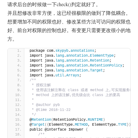
请求后台的时候做一下check()判定就好了。
并且想修改非常方便，这已经很极限的做到了降低耦合。
想要增加不同的权限也好、修改某些方法可访问的权限也
好、前台对权限的控制也好。有变更只需要更改很小的地
方。
package com.
skypyb
.
annotations
;
import java.
lang
.
annotation
.
ElementType
;
import java.
lang
.
annotation
.
Retention
;
import java.
lang
.
annotation
.
RetentionPolicy
;
import java.
lang
.
annotation
.
Target
;
import java.
util
.
Arrays
;
/**
 * 授权注解
 * 使用该注解注释在 class 或者 method 上,可实现服务端
 * method 上的该注解,优先级会比 class 上的要高
 *
 * @author pyb
 * @time 2018-11-22
 */
@
Retention
(
RetentionPolicy.
RUNTIME
)
@
Target
({
ElementType.
METHOD
, ElementType.
TYPE
})
public @interface Impower 
{
/**