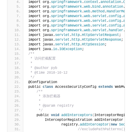
import org.
springframework
.
context
.
annotation
.
Conf
import org.
springframework
.
web
.
bind
.
annotation
.
Req
import org.
springframework
.
web
.
method
.
HandlerMetho
import org.
springframework
.
web
.
servlet
.
config
.
anno
import org.
springframework
.
web
.
servlet
.
config
.
anno
import org.
springframework
.
web
.
servlet
.
config
.
anno
import org.
springframework
.
web
.
servlet
.
handler
.
Han
import javax.
servlet
.
http
.
HttpServletRequest
;
import javax.
servlet
.
http
.
HttpServletResponse
;
import javax.
servlet
.
http
.
HttpSession
;
import java.
io
.
IOException
;
/**
 * 访问拦截配置
 *
 * @author pyb
 * @time 2018-10-12
 */
@Configuration
public 
class
 AccessSecurityConfig 
extends
 WebMvcCo
/**
     * 添加拦截器
     *
     * @param registry
     */
    public 
void
addInterceptors
(
InterceptorRegistr
        InterceptorRegistration addInterceptor =
                registry.
addInterceptor
(
new
Securi
 //excludePathPattern