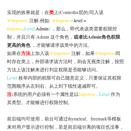
类
实现的效果就是：在
上(Controller层的)写入该
@Impower
注解,例如:
@Impower
(
level
=
Impower
.
Level
.Admin
)
，那么，即代表该类需要权限控
或者比Admin角色权限
制，并且只有 Admin 这个角色，
更高的角色
，才能够请求该类中的方法。
方法
如果在
上加入该
@Impower
注解，如果
@Impower
同
时存在类上，外部请求该方法时，则会无视类注解，按照
方法上该注解来进行判定权限是否能够访问。
Level
枚举内部的权限可自己随意定义，只要保证其权限
范围顺序从左到右、从上到下线性递减即可。
注:
系统的用户必须有一个属性是以
Impower
.
Level
作为
其类型。才能够进行权限控制。
前后端均可使用，前台可通过thymeleaf、freemark等模板
来对用户显示进行控制，若是前后端分离的项目也没事，