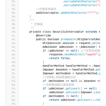
                        .
excludePathPatterns
(
"/**/
                        .
excludePathPatterns
(
"/**/
 //拦截所有路径
        addInterceptor.
addPathPatterns
(
"/**"
)
;
}
/**
     * 拦截器
     */
    private 
class
 SecurityInterceptor 
extends
 Hand
        @Override
        public boolean 
preHandle
(
HttpServletReques
            HttpSession session = request.
getSessi
            AdminUser adminUser = 
(
AdminUser
)
 sess
if
(
adminUser == 
null
)
{//没登录就跳转
                response.
sendRedirect
(
"oauth"
)
;
return
false
;
}
            HandlerMethod handlerMethod = 
(
Handler
            Impower beanAnn = handlerMethod.
getBea
            Impower methodAnn = handlerMethod.
getM
 //没限制,那就谁都能访问
if
(
methodAnn == 
null
&&
 beanAnn == 
nu
 //没权限就默认最低权限
if
(
adminUser.
getLevel
()
 == 
null
)
                adminUser.
setLevel
(
Impower.
Level
.
v
if
(
methodAnn != 
null
)
{
return
 adminUser.
getLevel
()
.
check
(
}