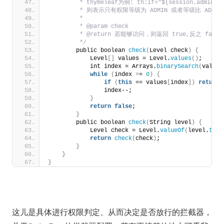
         * thymeleaf为例: th:if="${session.adminUse
         * 则表示只有权限等级为 ADMIN 或者等级比 ADM
         *
         * @param check
         * @return 若能够访问，则返回 true,反之 false
         */
        public boolean 
check
(
Level check
)
{
            Level
[]
 values = Level.
values
()
;
            int index = Arrays.
binarySearch
(
values
while
(
index 
>
= 
0
)
{
if
(
this
 == values
[
index
])
return
                index--;
}
return
false
;
}
        public boolean 
check
(
String level
)
{
            Level check = Level.
valueOf
(
level.
toUp
return
check
(
check
)
;
}
}
}
这儿是具体进行权限判定、从而决定是否放行的拦截器，