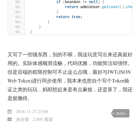
if
(
beanAnn != 
null
)
{
return
 adminUser.
getLevel
()
.
check
(
}
return
true
;
}
}
}
又写了一些骚东西，别的不嗦，我这玩意写出来还真挺好
用的。实际体感顺滑流畅，代码优雅，功能简洁却强悍。
但是后端的权限控制可不止这么点哦，最好与JWT(JSON
Web Token)进行同步使用，我本来也想自个写个Token验
证之类的玩玩，妈耶想起来是有点麻烦，还是算了，我还
是挺懒得。
2018-11-23 23:00
Reflex
未分类
2,005 阅读