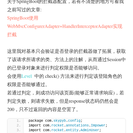
关于SpringBoot的拦截器配置，若有不清楚的地方可看我
之前写过的文章:
SpringBoot使用
WebMvcConfigurerAdapter+HandlerInterceptorAdapter实现
拦截
这里我对基本只会验证是否登录的拦截器做了拓展，获取
了该请求所请求的类、方法上的注解，从而通过Session中
的已登录对象来进行判定权限是否能够访问。
会使用
Level
中的 check() 方法来进行判定该登陆角色的
权限是否能够通过。
若通过判定，则成功访问该页面(能够正常请求响应)，若
判定失败，则请求失败，但是response状态码仍然会是
200，只不过返回的内容是空罢了。
package com.
skypyb
.
config
;
import com.
rocket
.
annotations
.
Impower
;
import com.
rocket
.
entity
.
AdminUser
;