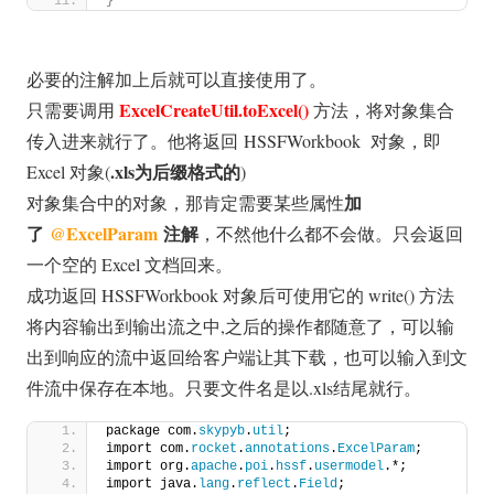
}
必要的注解加上后就可以直接使用了。
ExcelCreateUtil.toExcel()
只需要调用
方法，将对象集合
传入进来就行了。他将返回 HSSFWorkbook 对象，即
.xls为后缀格式的
Excel 对象(
)
加
对象集合中的对象，那肯定需要某些属性
了
@ExcelParam
注解
，不然他什么都不会做。只会返回
一个空的 Excel 文档回来。
成功返回 HSSFWorkbook 对象后可使用它的 write() 方法
将内容输出到输出流之中,之后的操作都随意了，可以输
出到响应的流中返回给客户端让其下载，也可以输入到文
件流中保存在本地。只要文件名是以.xls结尾就行。
package com.
skypyb
.
util
;
import com.
rocket
.
annotations
.
ExcelParam
;
import org.
apache
.
poi
.
hssf
.
usermodel
.*;
import java.
lang
.
reflect
.
Field
;