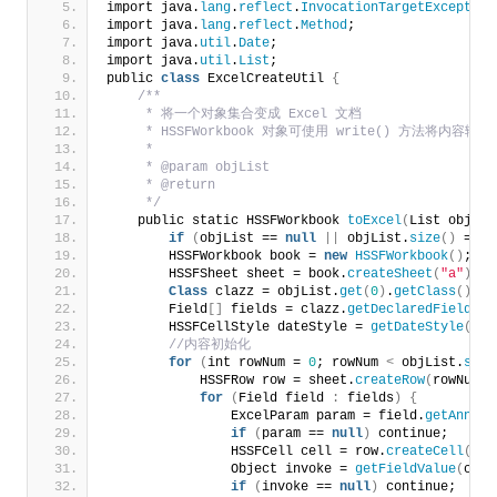
import java.
lang
.
reflect
.
InvocationTargetException
import java.
lang
.
reflect
.
Method
;
import java.
util
.
Date
;
import java.
util
.
List
;
public 
class
 ExcelCreateUtil 
{
/**
     * 将一个对象集合变成 Excel 文档
     * HSSFWorkbook 对象可使用 write() 方法将内容
     *
     * @param objList
     * @return
     */
    public static HSSFWorkbook 
toExcel
(
List objLis
if
(
objList == 
null
||
 objList.
size
()
 == 
0
        HSSFWorkbook book = 
new
HSSFWorkbook
()
;
        HSSFSheet sheet = book.
createSheet
(
"a"
)
;/
Class
 clazz = objList.
get
(
0
)
.
getClass
()
;/
        Field
[]
 fields = clazz.
getDeclaredFields
()
        HSSFCellStyle dateStyle = 
getDateStyle
(
boo
 //内容初始化
for
(
int rowNum = 
0
; rowNum 
<
 objList.
size
            HSSFRow row = sheet.
createRow
(
rowNum +
for
(
Field field 
:
 fields
)
{
                ExcelParam param = field.
getAnnota
if
(
param == 
null
)
 continue;
                HSSFCell cell = row.
createCell
(
par
                Object invoke = 
getFieldValue
(
claz
if
(
invoke == 
null
)
 continue;