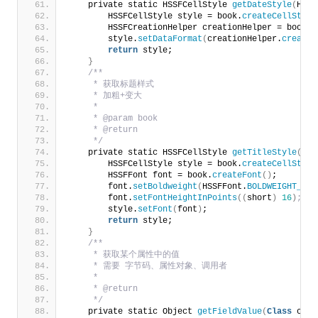
    private static HSSFCellStyle 
getDateStyle
(
HSSF
        HSSFCellStyle style = book.
createCellStyle
        HSSFCreationHelper creationHelper = book.
g
        style.
setDataFormat
(
creationHelper.
createD
return
 style;
}
/**
     * 获取标题样式
     * 加粗+变大
     *
     * @param book
     * @return
     */
    private static HSSFCellStyle 
getTitleStyle
(
HSS
        HSSFCellStyle style = book.
createCellStyle
        HSSFFont font = book.
createFont
()
;
        font.
setBoldweight
(
HSSFFont.
BOLDWEIGHT_BOL
        font.
setFontHeightInPoints
((
short
)
16
)
;//
        style.
setFont
(
font
)
;
return
 style;
}
/**
     * 获取某个属性中的值
     * 需要 字节码、属性对象、调用者
     *
     * @return
     */
    private static Object 
getFieldValue
(
Class
 claz