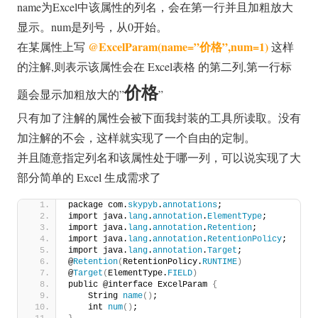
name为Excel中该属性的列名，会在第一行并且加粗放大
显示。num是列号，从0开始。
@ExcelParam(name=”价格”,num=1)
在某属性上写
这样
的注解,则表示该属性会在 Excel表格 的第二列,第一行标
价格
题会显示加粗放大的”
”
只有加了注解的属性会被下面我封装的工具所读取。没有
加注解的不会，这样就实现了一个自由的定制。
并且随意指定列名和该属性处于哪一列，可以说实现了大
部分简单的 Excel 生成需求了
package com.
skypyb
.
annotations
;
import java.
lang
.
annotation
.
ElementType
;
import java.
lang
.
annotation
.
Retention
;
import java.
lang
.
annotation
.
RetentionPolicy
;
import java.
lang
.
annotation
.
Target
;
@
Retention
(
RetentionPolicy.
RUNTIME
)
@
Target
(
ElementType.
FIELD
)
public @interface ExcelParam 
{
    String 
name
()
;
    int 
num
()
;