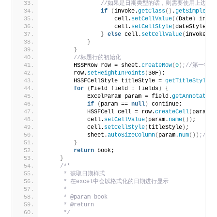
 //如果是日期类型的话，则需要使用上边的
if
(
invoke.
getClass
()
.
getSimpleNam
                    cell.
setCellValue
((
Date
)
 invok
                    cell.
setCellStyle
(
dateStyle
)
;
}
else
 cell.
setCellValue
(
invoke.
to
}
}
 //标题行的初始化
        HSSFRow row = sheet.
createRow
(
0
)
;//第一行
        row.
setHeightInPoints
(
30F
)
;
        HSSFCellStyle titleStyle = 
getTitleStyle
(
b
for
(
Field field 
:
 fields
)
{
            ExcelParam param = field.
getAnnotation
if
(
param == 
null
)
 continue;
            HSSFCell cell = row.
createCell
(
param.
n
            cell.
setCellValue
(
param.
name
())
;
            cell.
setCellStyle
(
titleStyle
)
;
            sheet.
autoSizeColumn
(
param.
num
())
;//
}
return
 book;
}
/**
     * 获取日期样式
     * 在excel中会以格式化的日期进行显示
     *
     * @param book
     * @return
     */