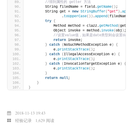
 //得到属性的 getter 方法
        String filedName = field.
getName
()
;
        String get = 
new
StringBuffer
(
"get"
)
.
appen
                .
toUpperCase
())
.
append
(
filedName.
s
try
{
            Method method = clazz.
getMethod
(
get
)
;
            Object invoke = method.
invoke
(
obj
)
;
 //设置value值，如果是date类型则会设置dat
return
 invoke;
}
catch
(
NoSuchMethodException e
)
{
            e.
printStackTrace
()
;
}
catch
(
IllegalAccessException e
)
{
            e.
printStackTrace
()
;
}
catch
(
InvocationTargetException e
)
{
            e.
printStackTrace
()
;
}
return
null
;
}
}
2018-11-13 19:43
经验记录
1,629 阅读